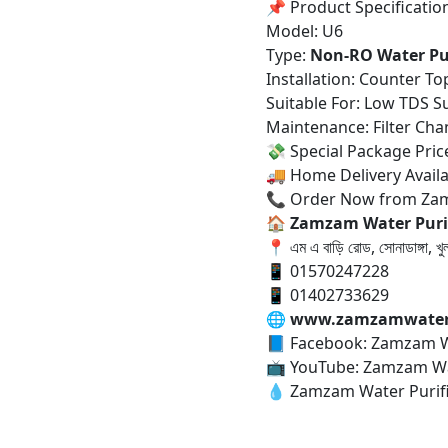
📌 Product Specificatio
Model: U6
Type:
Non-RO Water Pur
Installation: Counter To
Suitable For: Low TDS S
Maintenance: Filter Ch
💸 Special Package Price
🚚 Home Delivery Availa
📞 Order Now from Z
🏠
Zamzam Water Puri
📍 এম এ বাড়ি রোড, সোনাডাঙ্গা, খু
📱 01570247228
📱 01402733629
🌐
www.zamzamwaterp
📘 Facebook: Zamzam Wa
📺 YouTube: Zamzam Wa
💧 Zamzam Water Purifie