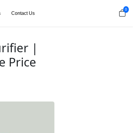
0
s
Contact Us
ifier |
e Price