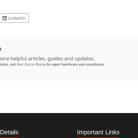
LinkedIn
n
ore helpful articles, guides and updates.
hulna, visit
Best Doctor Khulna
for expert healthcare and consultation.
Details
Important Links