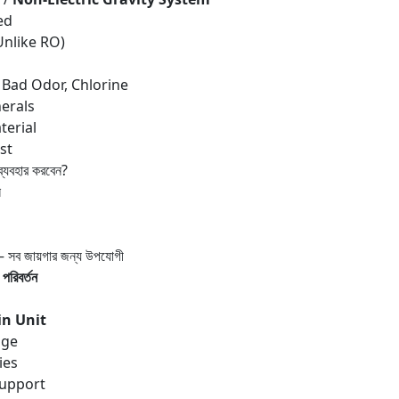
ed
nlike RO)
n
 Bad Odor, Chlorine
erals
erial
st
্যবহার করবেন?
ি
– সব জায়গার জন্য উপযোগী
জ
পরিবর্তন
n Unit
dge
ies
Support