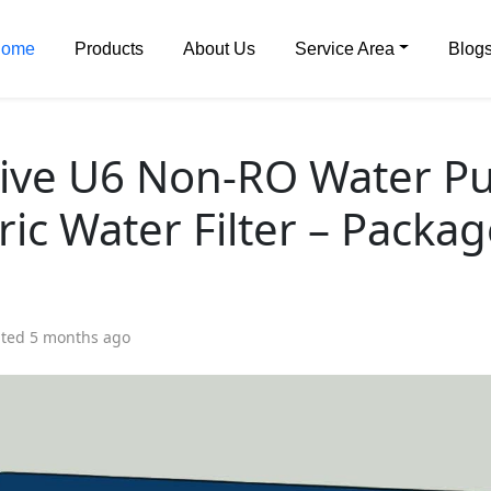
ome
Products
About Us
Service Area
Blog
ive U6 Non-RO Water Pur
ric Water Filter – Packag
ed 5 months ago