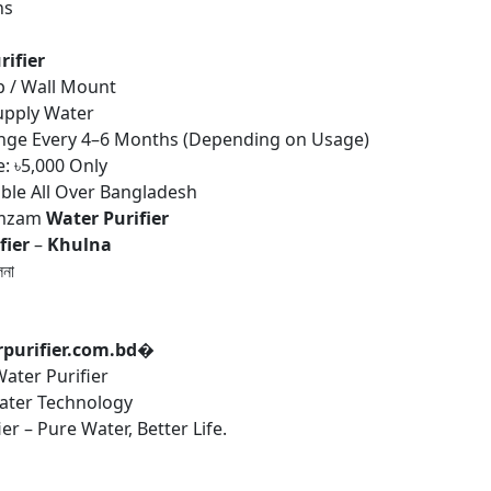
ns
ifier
p / Wall Mount
upply Water
ange Every 4–6 Months (Depending on Usage)
: ৳5,000 Only
ble All Over Bangladesh
amzam
Water Purifier
fier
–
Khulna
লনা
urifier.com.bd⁠�
ter Purifier
ter Technology
r – Pure Water, Better Life.